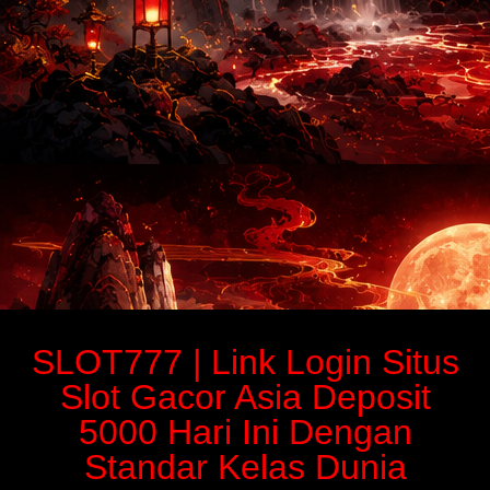
SLOT777 | Link Login Situs
Slot Gacor Asia Deposit
5000 Hari Ini Dengan
Standar Kelas Dunia